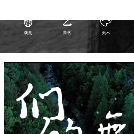



戏剧
曲艺
美术