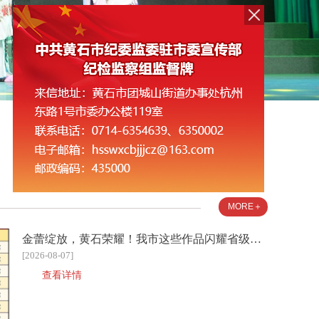
MORE＋
金蕾绽放，黄石荣耀！我市这些作品闪耀省级展评舞台
[2026-08-07]
查看详情