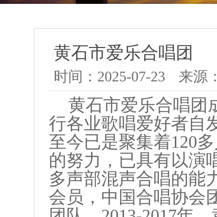
黄石市爱乐合唱团
时间：2025-07-23
来源
黄石市爱乐合唱团成
行各业歌唱爱好者自
至今已是聚集着120
的努力，已具有以演
多声部混声合唱的能
会员，中国合唱协会
团队。2013-201