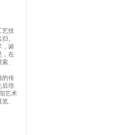
工艺技
名归。
术，诞
是，在
摸索、
雕的传
先后培
阳艺术
展览、