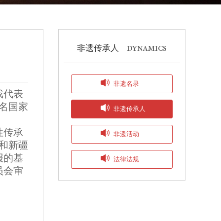
非遗传承人
DYNAMICS

非遗名录
戏代表
名国家

非遗传承人
性传承

非遗活动
市和新疆
报的基

法律法规
员会审
。