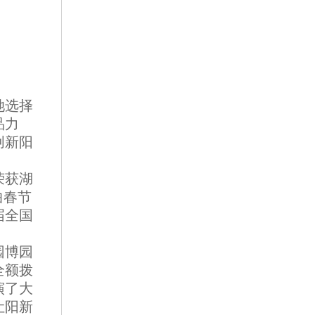
她选择
品力
创新阳
荣获湖
曲春节
届全国
园博园
全额拨
演了大
让阳新