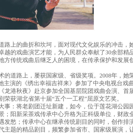
道路上的曲折和坎坷，面对现代文化娱乐的冲击，
卓越的戏曲演艺才能，为人民群众奉献了30余部精
地方传统戏曲后继乏人的困境，在传承保护和发展
的道路上，屡获国家级、省级奖项。2008年，她
年，她主演的《绣出幸福吉祥来》参加了中央电视台戏
材《龙港秋夜》赴京参加全国基层院团戏曲会演、首
剧荣获湖北省第十届“五个一工程”屈原文艺奖。
大事：将老剧团迁址新建，如今，位于莲花湖公园
景；阳新采茶戏传承中心升格为正科级单位，财政
遇发愁；传承中心在继承传统剧目的同时，创作排
代主题的精品剧目，频繁参加省市、国家级展演，