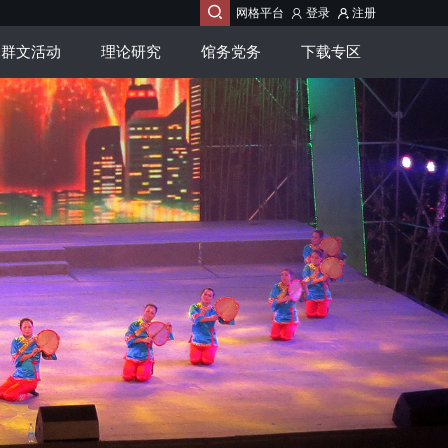

网格平台
登录
注册
群文活动
理论研究
馆务党务
下载专区