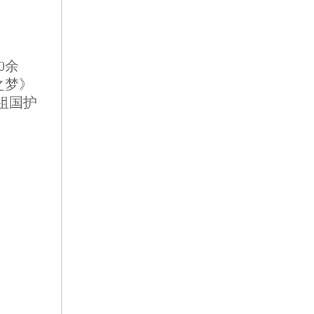
0余
之梦》
为祖国护