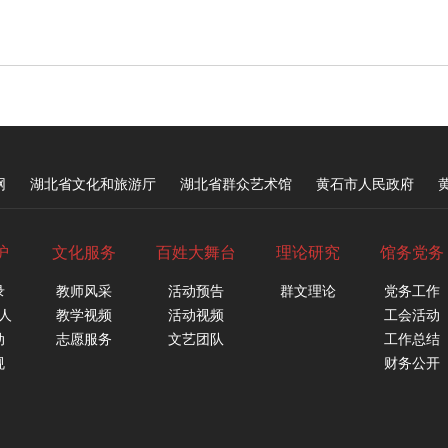
网
湖北省文化和旅游厅
湖北省群众艺术馆
黄石市人民政府
护
文化服务
百姓大舞台
理论研究
馆务党务
录
教师风采
活动预告
群文理论
党务工作
人
教学视频
活动视频
工会活动
动
志愿服务
文艺团队
工作总结
规
财务公开